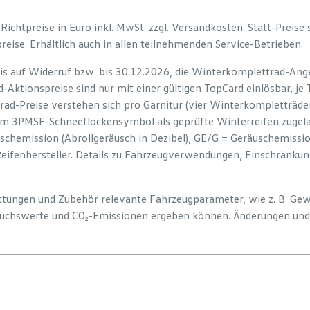
e Richtpreise in Euro inkl. MwSt. zzgl. Versandkosten. Statt-Preise
preise. Erhältlich auch in allen teilnehmenden Service-Betrieben.
is auf Widerruf bzw. bis 30.12.2026, die Winterkomplettrad-Ange
-Aktionspreise sind nur mit einer gültigen TopCard einlösbar, je
rad-Preise verstehen sich pro Garnitur (vier Winterkompletträd
em 3PMSF-Schneeflockensymbol als geprüfte Winterreifen zugelas
uschemission (Abrollgeräusch in Dezibel), GE/G = Geräuschemiss
Reifenhersteller. Details zu Fahrzeugverwendungen, Einschränku
tattungen und Zubehör relevante Fahrzeugparameter, wie z. B. Ge
uchswerte und CO₂-Emissionen ergeben können. Änderungen und 