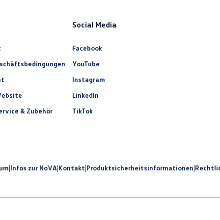
Social Media
t
Facebook
eschäftsbedingungen
YouTube
ht
Instagram
ebsite
LinkedIn
rvice & Zubehör
TikTok
sum
|
Infos zur NoVA
|
Kontakt
|
Produkt­sicherheits­informationen
|
Rechtli