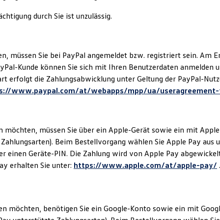
htigung durch Sie ist unzulässig.
müssen Sie bei PayPal angemeldet bzw. registriert sein. Am En
 PayPal-Kunde können Sie sich mit Ihren Benutzerdaten anmelden u
rt erfolgt die Zahlungsabwicklung unter Geltung der PayPal-Nutz
ps://www.paypal.com/at/webapps/mpp/ua/useragreement-f
möchten, müssen Sie über ein Apple-Gerät sowie ein mit Apple 
e Zahlungsarten). Beim Bestellvorgang wählen Sie Apple Pay aus u
der einen Geräte-PIN. Die Zahlung wird von Apple Pay abgewickelt
ay erhalten Sie unter:
https://www.apple.com/at/apple-pay/
 möchten, benötigen Sie ein Google-Konto sowie ein mit Google