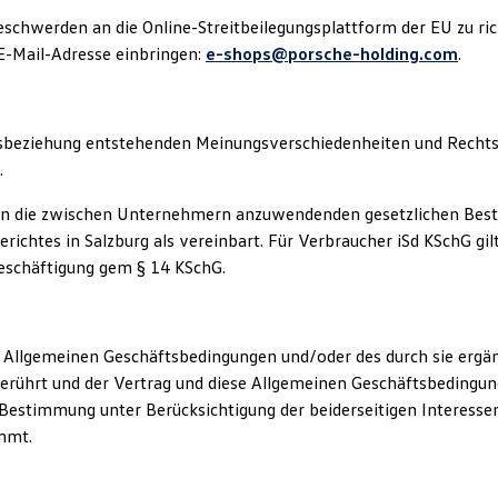
eschwerden an die Online-Streitbeilegungsplattform der EU zu rich
E-Mail-Adresse einbringen:
e-shops@porsche-holding.com
.
beziehung entstehenden Meinungsverschiedenheiten und Rechtsstre
.
ten die zwischen Unternehmern anzuwendenden gesetzlichen Bestim
erichtes in Salzburg als vereinbart. Für Verbraucher iSd KSchG gi
eschäftigung gem § 14 KSchG.
Allgemeinen Geschäftsbedingungen und/oder des durch sie ergän
ührt und der Vertrag und diese Allgemeinen Geschäftsbedingung
e Bestimmung unter Berücksichtigung der beiderseitigen Interess
mmt.