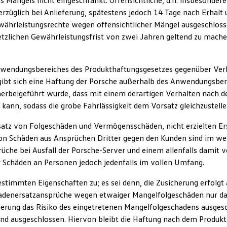
s Mangels nicht eingeschränkt. Offensichtliche, d.h. insbesonder
rzüglich bei Anlieferung, spätestens jedoch 14 Tage nach Erhalt 
ewährleistungsrechte wegen offensichtlicher Mängel ausgeschloss
etzlichen Gewährleistungsfrist von zwei Jahren geltend zu mac
nwendungsbereiches des Produkthaftungsgesetzes gegenüber Verb
bt sich eine Haftung der Porsche außerhalb des Anwendungsbere
 herbeigeführt wurde, dass mit einem derartigen Verhalten nach 
ann, sodass die grobe Fahrlässigkeit dem Vorsatz gleichzustellen
 Ersatz von Folgeschäden und Vermögensschäden, nicht erzielten
n Schäden aus Ansprüchen Dritter gegen den Kunden sind im wei
rüche bei Ausfall der Porsche-Server und einem allenfalls damit
r Schäden an Personen jedoch jedenfalls im vollen Umfang.
estimmten Eigenschaften zu; es sei denn, die Zusicherung erfolgt 
adenersatzansprüche wegen etwaiger Mangelfolgeschäden nur dan
cherung das Risiko des eingetretenen Mangelfolgeschadens ausge
ind ausgeschlossen. Hiervon bleibt die Haftung nach dem Produk