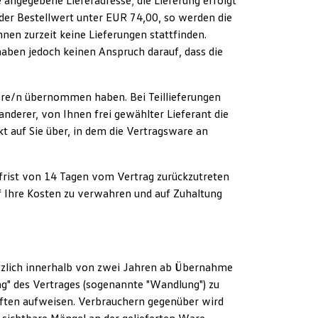
 angegebene Lieferadresse; die Lieferung erfolgt
 der Bestellwert unter EUR 74,00, so werden die
nen zurzeit keine Lieferungen stattfinden.
haben jedoch keinen Anspruch darauf, dass die
 Ware/n übernommen haben. Bei Teillieferungen
 anderer, von Ihnen frei gewählter Lieferant die
t auf Sie über, in dem die Vertragsware an
hfrist von 14 Tagen vom Vertrag zurückzutreten
uf Ihre Kosten zu verwahren und auf Zuhaltung
sätzlich innerhalb von zwei Jahren ab Übernahme
ng" des Vertrages (sogenannte "Wandlung") zu
haften aufweisen. Verbrauchern gegenüber wird