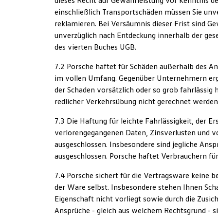
dieses Recht auf Gewährleistung vor Kenntnis de
einschließlich Transportschäden müssen Sie unve
reklamieren. Bei Versäumnis dieser Frist sind G
unverzüglich nach Entdeckung innerhalb der ges
des vierten Buches UGB.
7.2 Porsche haftet für Schäden außerhalb des A
im vollen Umfang. Gegenüber Unternehmern ergi
der Schaden vorsätzlich oder so grob fahrlässig
redlicher Verkehrsübung nicht gerechnet werden k
7.3 Die Haftung für leichte Fahrlässigkeit, der
verlorengegangenen Daten, Zinsverlusten und vo
ausgeschlossen. Insbesondere sind jegliche Ansp
ausgeschlossen. Porsche haftet Verbrauchern fü
7.4 Porsche sichert für die Vertragsware keine b
der Ware selbst. Insbesondere stehen Ihnen Sch
Eigenschaft nicht vorliegt sowie durch die Zusi
Ansprüche - gleich aus welchem Rechtsgrund - s