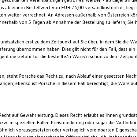
ne gesonderten Vereinbarungen getroffen werden - ab Lager an die
chs ab einem Bestellwert von EUR 74,00 versandkostenfrei; liegt
ten weiter verrechnet. An Adressen außerhalb von Österreich kön
nnerhalb von 5 Tagen ab Annahme der Bestellung zu liefern; Sie 
grundsätzlich erst zu dem Zeitpunkt auf Sie über, in dem Sie die
lieferung übernommen haben. Dies gilt nicht für den Fall, dass ein
geht die Gefahr für die bestellte/n Ware/n schon zu dem Zeitpunk
men, steht Porsche das Recht zu, nach Ablauf einer gesetzten Nac
angen; ebenso ist Porsche in diesem Fall berechtigt, die Ware a
n Recht auf Gewährleistung. Dieses Recht erlaubt es Ihnen grund
w. in speziellen Fällen Preisminderung oder sogar die "Aufhebu
wöhnlich vorausgesetzten oder vertraglich vereinbarten Eigensc