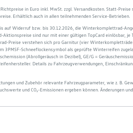
e Richtpreise in Euro inkl. MwSt. zzgl. Versandkosten. Statt-Preise
preise. Erhältlich auch in allen teilnehmenden Service-Betrieben.
is auf Widerruf bzw. bis 30.12.2026, die Winterkomplettrad-Ange
-Aktionspreise sind nur mit einer gültigen TopCard einlösbar, je
rad-Preise verstehen sich pro Garnitur (vier Winterkompletträd
em 3PMSF-Schneeflockensymbol als geprüfte Winterreifen zugelas
uschemission (Abrollgeräusch in Dezibel), GE/G = Geräuschemiss
Reifenhersteller. Details zu Fahrzeugverwendungen, Einschränku
tattungen und Zubehör relevante Fahrzeugparameter, wie z. B. Ge
uchswerte und CO₂-Emissionen ergeben können. Änderungen und 