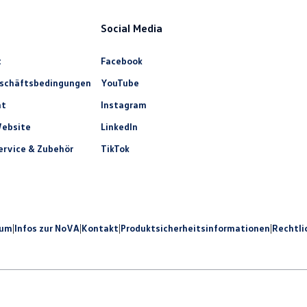
Social Media
t
Facebook
eschäftsbedingungen
YouTube
ht
Instagram
ebsite
LinkedIn
rvice & Zubehör
TikTok
sum
|
Infos zur NoVA
|
Kontakt
|
Produkt­sicherheits­informationen
|
Rechtli