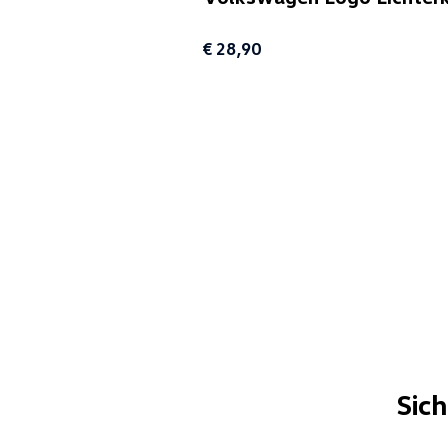
€ 28,90
Sic