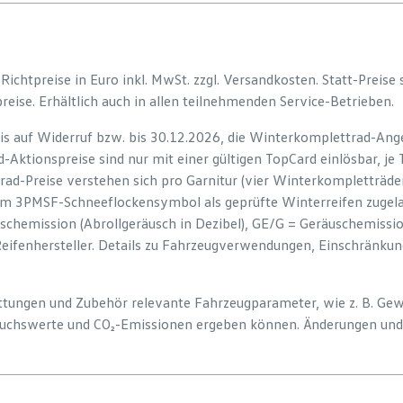
e Richtpreise in Euro inkl. MwSt. zzgl. Versandkosten. Statt-Preise
preise. Erhältlich auch in allen teilnehmenden Service-Betrieben.
is auf Widerruf bzw. bis 30.12.2026, die Winterkomplettrad-Ange
-Aktionspreise sind nur mit einer gültigen TopCard einlösbar, je
rad-Preise verstehen sich pro Garnitur (vier Winterkompletträd
em 3PMSF-Schneeflockensymbol als geprüfte Winterreifen zugelas
uschemission (Abrollgeräusch in Dezibel), GE/G = Geräuschemiss
Reifenhersteller. Details zu Fahrzeugverwendungen, Einschränku
tattungen und Zubehör relevante Fahrzeugparameter, wie z. B. Ge
uchswerte und CO₂-Emissionen ergeben können. Änderungen und 