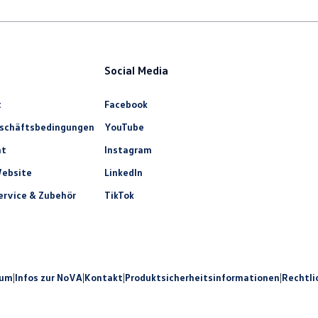
Social Media
t
Facebook
eschäftsbedingungen
YouTube
ht
Instagram
ebsite
LinkedIn
rvice & Zubehör
TikTok
sum
|
Infos zur NoVA
|
Kontakt
|
Produkt­sicherheits­informationen
|
Rechtli