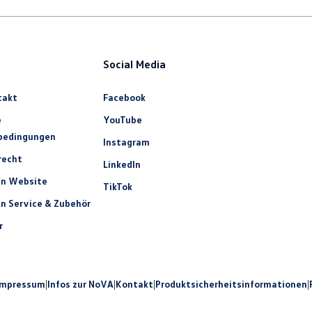
Social Media
takt
Facebook
e
YouTube
bedingungen
Instagram
recht
LinkedIn
n Website
TikTok
n Service & Zubehör
r
Impressum
|
Infos zur NoVA
|
Kontakt
|
Produkt­sicherheits­informationen
|