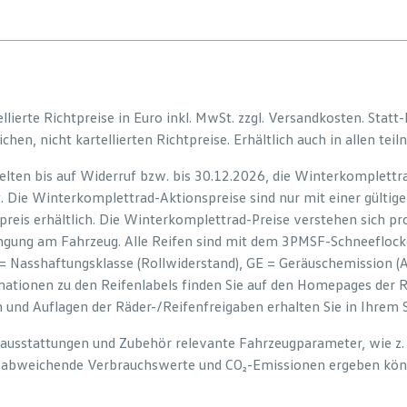
ellierte Richtpreise in Euro inkl. MwSt. zzgl. Versandkosten. Statt-
chen, nicht kartellierten Richtpreise. Erhältlich auch in allen te
lten bis auf Widerruf bzw. bis 30.12.2026, die Winterkomplettr
. Die Winterkomplettrad-Aktionspreise sind nur mit einer gültigen
eis erhältlich. Die Winterkomplettrad-Preise verstehen sich pro
gung am Fahrzeug. Alle Reifen sind mit dem 3PMSF-Schneeflock
 = Nasshaftungsklasse (Rollwiderstand), GE = Geräuschemission (A
tionen zu den Reifenlabels finden Sie auf den Homepages der Rei
nd Auflagen der Räder-/Reifenfreigaben erhalten Sie in Ihrem S
erausstattungen und Zubehör relevante Fahrzeugparameter, wie z.
 abweichende Verbrauchswerte und CO₂-Emissionen ergeben könn