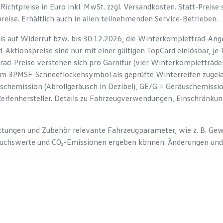
e Richtpreise in Euro inkl. MwSt. zzgl. Versandkosten. Statt-Preise
preise. Erhältlich auch in allen teilnehmenden Service-Betrieben.
is auf Widerruf bzw. bis 30.12.2026, die Winterkomplettrad-Ange
-Aktionspreise sind nur mit einer gültigen TopCard einlösbar, je
rad-Preise verstehen sich pro Garnitur (vier Winterkompletträd
em 3PMSF-Schneeflockensymbol als geprüfte Winterreifen zugelas
uschemission (Abrollgeräusch in Dezibel), GE/G = Geräuschemiss
Reifenhersteller. Details zu Fahrzeugverwendungen, Einschränku
tattungen und Zubehör relevante Fahrzeugparameter, wie z. B. Ge
uchswerte und CO₂-Emissionen ergeben können. Änderungen und 