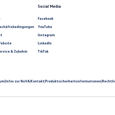
Social Media
t
Facebook
eschäftsbedingungen
YouTube
ht
Instagram
ebsite
LinkedIn
rvice & Zubehör
TikTok
sum
|
Infos zur NoVA
|
Kontakt
|
Produkt­sicherheits­informationen
|
Rechtli