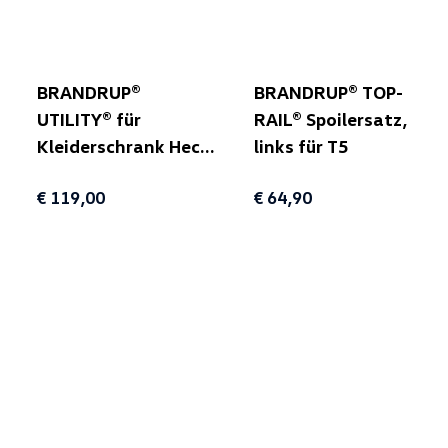
BRANDRUP®
BRANDRUP® TOP-
UTILITY® für
RAIL® Spoilersatz,
Kleiderschrank Heck
links für T5
(unterhalb Klappe)
€ 119,00
€ 64,90
für T5/T6/T6.1