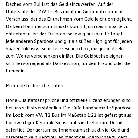
Daches vom Bulli ist das Geld einzuwerfen. Auf der
Unterseite des VW T2 Bus dient ein Gummipfropfen als
Verschluss, der das Entnehmen vom Geld leicht ermöglicht.
Da kein Hammer zum Einsatz kommt, um das Ersparte zu
entnehmen, ist der Dukatenesel ewig nutzbar! Er toppt
jede anderen Spardose und gilt als süßes Highlight für jeden
Sparer. Inklusive schicker Geschenkbox, die gerne direkt
zum Weiterverschenken einlädt. Die Geldbüchse eignen
sich hervorragend als Dankeschön, für den Freund oder die
Freundin.
Material/Technische Daten
Hohe Qualitätsansprüche und offizielle Lizenzierungen sind
bei uns selbstverständlich. Die süße handbemalte Spardose
im Look vom VW T2 Bus im Maßstab 1:22 ist gefertigt aus
hochwertiger Keramik. Sie ist mit viel Liebe zum Detail
gefertigt. Der geräumige Innenraum schluckt viel Geld und
garantiert kein Benzin! Das macht die Sparbüchse zu dem