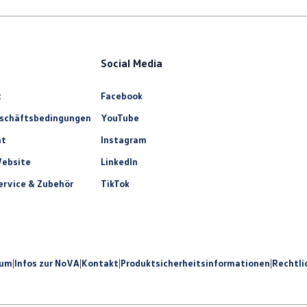
Social Media
t
Facebook
eschäftsbedingungen
YouTube
ht
Instagram
ebsite
LinkedIn
rvice & Zubehör
TikTok
sum
|
Infos zur NoVA
|
Kontakt
|
Produkt­sicherheits­informationen
|
Rechtli