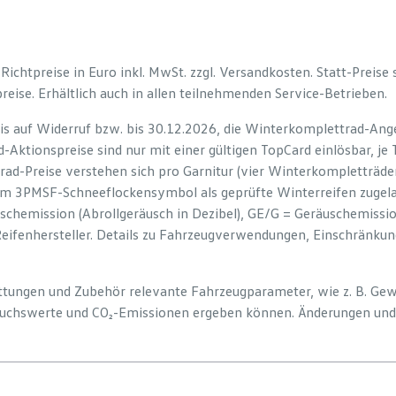
e Richtpreise in Euro inkl. MwSt. zzgl. Versandkosten. Statt-Preise
preise. Erhältlich auch in allen teilnehmenden Service-Betrieben.
is auf Widerruf bzw. bis 30.12.2026, die Winterkomplettrad-Ange
-Aktionspreise sind nur mit einer gültigen TopCard einlösbar, je
rad-Preise verstehen sich pro Garnitur (vier Winterkompletträd
em 3PMSF-Schneeflockensymbol als geprüfte Winterreifen zugelas
uschemission (Abrollgeräusch in Dezibel), GE/G = Geräuschemiss
Reifenhersteller. Details zu Fahrzeugverwendungen, Einschränku
tattungen und Zubehör relevante Fahrzeugparameter, wie z. B. Ge
uchswerte und CO₂-Emissionen ergeben können. Änderungen und 