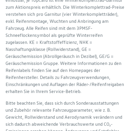
einlösbar, je TopCard ist eine Winterkomplettrad-Garnitur
zum Aktionspreis erhältlich. Die Winterkomplettrad-Preise
verstehen sich pro Garnitur (vier Winterkompletträder),
exkl. Reifenmontage, Wuchten und Anbringung am
Fahrzeug. Alle Reifen sind mit dem 3PMSF-
Schneeflockensymbol als geprüfte Winterreifen
zugelassen. KE = Kraftstoffeffizienz, NHK =
Nasshaftungsklasse (Rollwiderstand), GE =
Geräuschemission (Abrollgeräusch in Dezibel), GE/G =
Geräuschemission Gruppe. Weitere Informationen zu den
Reifenlabels finden Sie auf den Homepages der
Reifenhersteller. Details zu Fahrzeugverwendungen,
Einschränkungen und Auflagen der Räder-/Reifenfreigaben
erhalten Sie in Ihrem Service-Betrieb.
Bitte beachten Sie, dass sich durch Sonderausstattungen
und Zubehör relevante Fahrzeugparameter, wie z. B.
Gewicht, Rollwiderstand und Aerodynamik verändern und
sich dadurch abweichende Verbrauchswerte und CO₂-