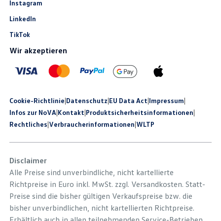
Instagram
LinkedIn
TikTok
Wir akzeptieren
Cookie-Richtlinie
|
Datenschutz
|
EU Data Act
|
Impressum
|
Infos zur NoVA
|
Kontakt
|
Produkt­sicherheits­informationen
|
Rechtliches
|
Verbraucherinformationen
|
WLTP
Disclaimer
Alle Preise sind unverbindliche, nicht kartellierte
Richtpreise in Euro inkl. MwSt. zzgl. Versandkosten. Statt-
Preise sind die bisher gültigen Verkaufspreise bzw. die
bisher unverbindlichen, nicht kartellierten Richtpreise.
Erhältlich auch in allen teilnehmenden Service-Betrieben.