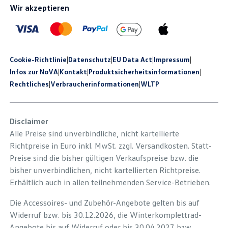
Wir akzeptieren
Cookie-Richtlinie
|
Datenschutz
|
EU Data Act
|
Impressum
|
Infos zur NoVA
|
Kontakt
|
Produkt­sicherheits­informationen
|
Rechtliches
|
Verbraucherinformationen
|
WLTP
Disclaimer
Alle Preise sind unverbindliche, nicht kartellierte
Richtpreise in Euro inkl. MwSt. zzgl. Versandkosten. Statt-
Preise sind die bisher gültigen Verkaufspreise bzw. die
bisher unverbindlichen, nicht kartellierten Richtpreise.
Erhältlich auch in allen teilnehmenden Service-Betrieben.
Die Accessoires- und Zubehör-Angebote gelten bis auf
Widerruf bzw. bis 30.12.2026, die Winterkomplettrad-
Angebote bis auf Widerruf oder bis 30.04.2027 bzw.