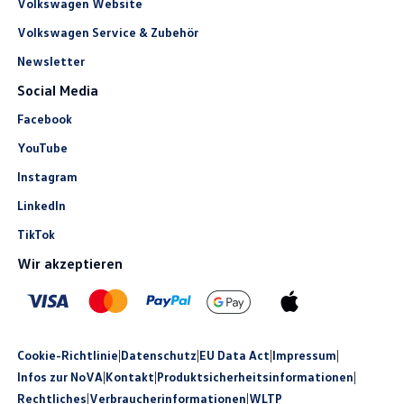
Volkswagen Website
Volkswagen Service & Zubehör
Newsletter
Social Media
Facebook
YouTube
Instagram
LinkedIn
TikTok
Wir akzeptieren
Cookie-Richtlinie
|
Datenschutz
|
EU Data Act
|
Impressum
|
Infos zur NoVA
|
Kontakt
|
Produkt­sicherheits­informationen
|
Rechtliches
|
Verbraucherinformationen
|
WLTP