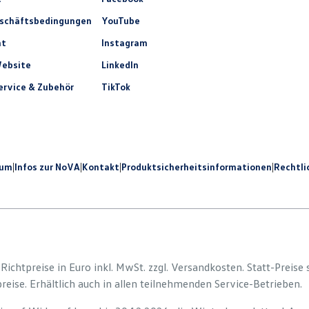
eschäftsbedingungen
YouTube
ht
Instagram
ebsite
LinkedIn
rvice & Zubehör
TikTok
sum
|
Infos zur NoVA
|
Kontakt
|
Produkt­sicherheits­informationen
|
Rechtli
e Richtpreise in Euro inkl. MwSt. zzgl. Versandkosten. Statt-Preise
preise. Erhältlich auch in allen teilnehmenden Service-Betrieben.