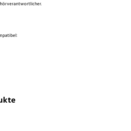
hörverantwortlicher.
mpatibel:
ukte