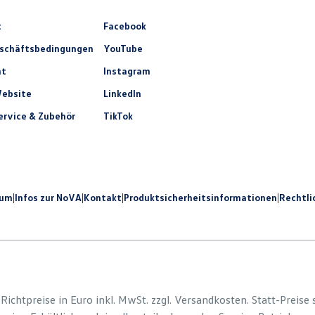
t
Facebook
eschäftsbedingungen
YouTube
ht
Instagram
ebsite
LinkedIn
rvice & Zubehör
TikTok
sum
|
Infos zur NoVA
|
Kontakt
|
Produkt­sicherheits­informationen
|
Rechtli
e Richtpreise in Euro inkl. MwSt. zzgl. Versandkosten. Statt-Preise