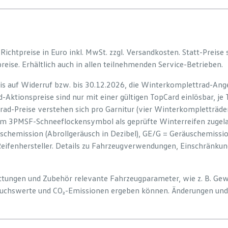
e Richtpreise in Euro inkl. MwSt. zzgl. Versandkosten. Statt-Preise
preise. Erhältlich auch in allen teilnehmenden Service-Betrieben.
is auf Widerruf bzw. bis 30.12.2026, die Winterkomplettrad-Ange
-Aktionspreise sind nur mit einer gültigen TopCard einlösbar, je
rad-Preise verstehen sich pro Garnitur (vier Winterkompletträd
em 3PMSF-Schneeflockensymbol als geprüfte Winterreifen zugelas
uschemission (Abrollgeräusch in Dezibel), GE/G = Geräuschemiss
Reifenhersteller. Details zu Fahrzeugverwendungen, Einschränku
tattungen und Zubehör relevante Fahrzeugparameter, wie z. B. Ge
uchswerte und CO₂-Emissionen ergeben können. Änderungen und 