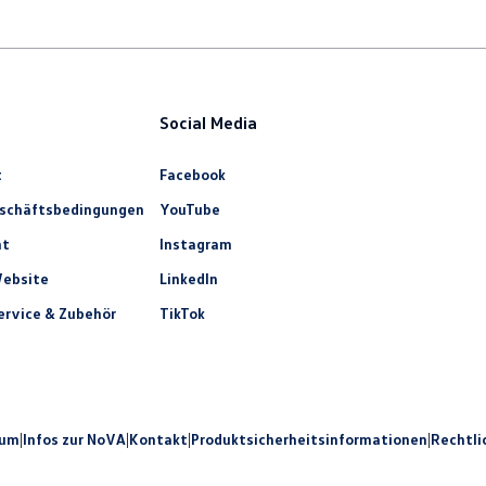
Social Media
t
Facebook
eschäftsbedingungen
YouTube
ht
Instagram
ebsite
LinkedIn
rvice & Zubehör
TikTok
sum
|
Infos zur NoVA
|
Kontakt
|
Produkt­sicherheits­informationen
|
Rechtli