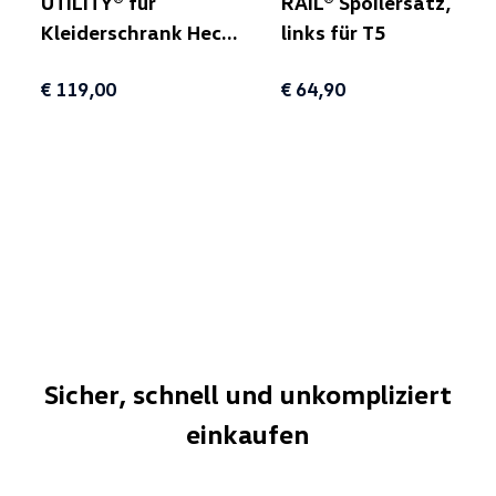
UTILITY® für
RAIL® Spoilersatz,
Kleiderschrank Heck
links für T5
(unterhalb Klappe)
€ 119,00
€ 64,90
für T5/T6/T6.1
Sicher, schnell und unkompliziert
einkaufen