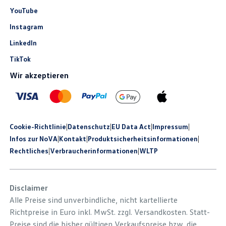
YouTube
Instagram
LinkedIn
TikTok
Wir akzeptieren
Cookie-Richtlinie
|
Datenschutz
|
EU Data Act
|
Impressum
|
Infos zur NoVA
|
Kontakt
|
Produkt­sicherheits­informationen
|
Rechtliches
|
Verbraucherinformationen
|
WLTP
Disclaimer
Alle Preise sind unverbindliche, nicht kartellierte
Richtpreise in Euro inkl. MwSt. zzgl. Versandkosten. Statt-
Preise sind die bisher gültigen Verkaufspreise bzw. die