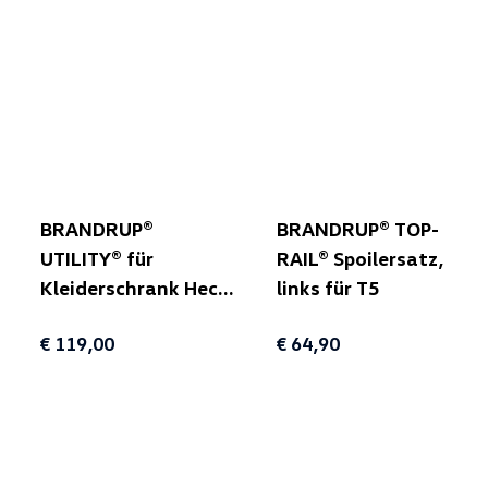
BRANDRUP®
BRANDRUP® TOP-
UTILITY® für
RAIL® Spoilersatz,
Kleiderschrank Heck
links für T5
(unterhalb Klappe)
€ 119,00
€ 64,90
für T5/T6/T6.1