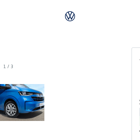
1
/
3