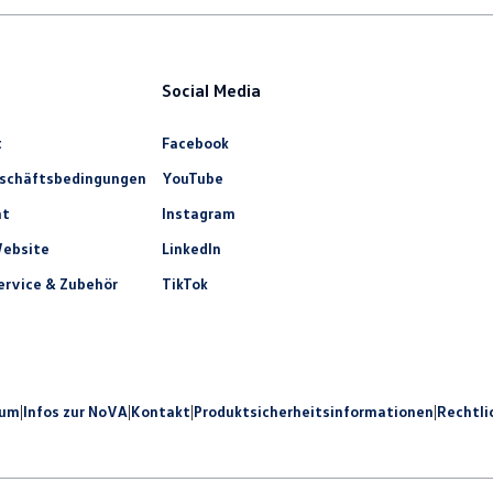
Social Media
t
Facebook
eschäftsbedingungen
YouTube
ht
Instagram
ebsite
LinkedIn
rvice & Zubehör
TikTok
sum
|
Infos zur NoVA
|
Kontakt
|
Produkt­sicherheits­informationen
|
Rechtli