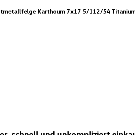
htmetallfelge Karthoum 7x17 5/112/54 Titaniu
her, schnell und unkompliziert einka