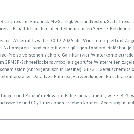
e Richtpreise in Euro inkl. MwSt. zzgl. Versandkosten. Statt-Preise
preise. Erhältlich auch in allen teilnehmenden Service-Betrieben.
is auf Widerruf bzw. bis 30.12.2026, die Winterkomplettrad-Ange
-Aktionspreise sind nur mit einer gültigen TopCard einlösbar, je
rad-Preise verstehen sich pro Garnitur (vier Winterkompletträd
em 3PMSF-Schneeflockensymbol als geprüfte Winterreifen zugelas
uschemission (Abrollgeräusch in Dezibel), GE/G = Geräuschemiss
Reifenhersteller. Details zu Fahrzeugverwendungen, Einschränku
tattungen und Zubehör relevante Fahrzeugparameter, wie z. B. Ge
uchswerte und CO₂-Emissionen ergeben können. Änderungen und 