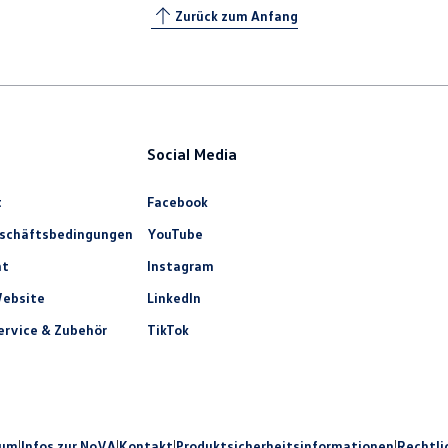
Zurück zum Anfang
Social Media
t
Facebook
eschäftsbedingungen
YouTube
ht
Instagram
ebsite
LinkedIn
rvice & Zubehör
TikTok
sum
|
Infos zur NoVA
|
Kontakt
|
Produkt­sicherheits­informationen
|
Rechtli