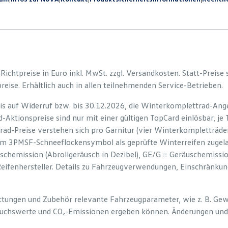
e Richtpreise in Euro inkl. MwSt. zzgl. Versandkosten. Statt-Preise
preise. Erhältlich auch in allen teilnehmenden Service-Betrieben.
is auf Widerruf bzw. bis 30.12.2026, die Winterkomplettrad-Ange
-Aktionspreise sind nur mit einer gültigen TopCard einlösbar, je
rad-Preise verstehen sich pro Garnitur (vier Winterkompletträd
em 3PMSF-Schneeflockensymbol als geprüfte Winterreifen zugelas
uschemission (Abrollgeräusch in Dezibel), GE/G = Geräuschemiss
Reifenhersteller. Details zu Fahrzeugverwendungen, Einschränku
tattungen und Zubehör relevante Fahrzeugparameter, wie z. B. Ge
uchswerte und CO₂-Emissionen ergeben können. Änderungen und 