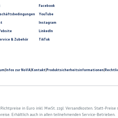
t
Facebook
eschäftsbedingungen
YouTube
ht
Instagram
ebsite
LinkedIn
rvice & Zubehör
TikTok
sum
|
Infos zur NoVA
|
Kontakt
|
Produkt­sicherheits­informationen
|
Rechtli
e Richtpreise in Euro inkl. MwSt. zzgl. Versandkosten. Statt-Preise
preise. Erhältlich auch in allen teilnehmenden Service-Betrieben.