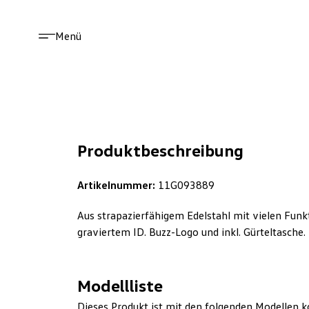
Menü
Produktbeschreibung
Artikelnummer:
11G093889
Aus strapazierfähigem Edelstahl mit vielen Funkt
graviertem ID. Buzz-Logo und inkl. Gürteltasche.
Modellliste
Dieses Produkt ist mit den folgenden Modellen k