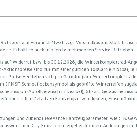
e Richtpreise in Euro inkl. MwSt. zzgl. Versandkosten. Statt-Preise
preise. Erhältlich auch in allen teilnehmenden Service-Betrieben.
is auf Widerruf bzw. bis 30.12.2026, die Winterkomplettrad-Ange
-Aktionspreise sind nur mit einer gültigen TopCard einlösbar, je
rad-Preise verstehen sich pro Garnitur (vier Winterkompletträd
em 3PMSF-Schneeflockensymbol als geprüfte Winterreifen zugelas
uschemission (Abrollgeräusch in Dezibel), GE/G = Geräuschemiss
Reifenhersteller. Details zu Fahrzeugverwendungen, Einschränku
tattungen und Zubehör relevante Fahrzeugparameter, wie z. B. Ge
uchswerte und CO₂-Emissionen ergeben können. Änderungen und 