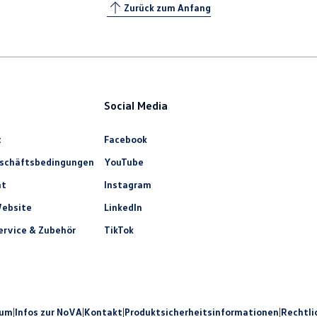
Zurück zum Anfang
Social Media
t
Facebook
eschäftsbedingungen
YouTube
ht
Instagram
ebsite
LinkedIn
rvice & Zubehör
TikTok
sum
|
Infos zur NoVA
|
Kontakt
|
Produkt­sicherheits­informationen
|
Rechtli