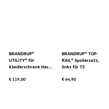
BRANDRUP®
BRANDRUP® TOP-
UTILITY® für
RAIL® Spoilersatz,
Kleiderschrank Heck
links für T5
(unterhalb Klappe)
€ 119,00
€ 64,90
für T5/T6/T6.1