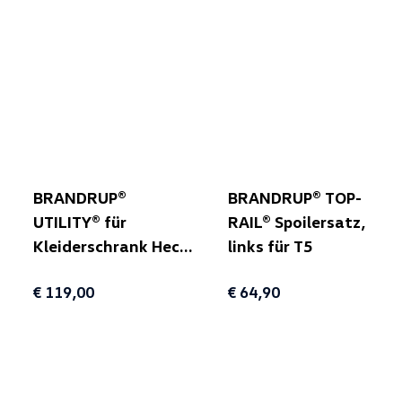
BRANDRUP®
BRANDRUP® TOP-
UTILITY® für
RAIL® Spoilersatz,
Kleiderschrank Heck
links für T5
(unterhalb Klappe)
€ 119,00
€ 64,90
für T5/T6/T6.1