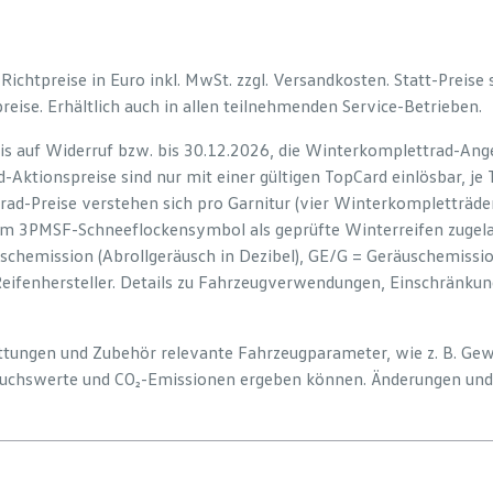
e Richtpreise in Euro inkl. MwSt. zzgl. Versandkosten. Statt-Preise
preise. Erhältlich auch in allen teilnehmenden Service-Betrieben.
is auf Widerruf bzw. bis 30.12.2026, die Winterkomplettrad-Ange
-Aktionspreise sind nur mit einer gültigen TopCard einlösbar, je
rad-Preise verstehen sich pro Garnitur (vier Winterkompletträd
em 3PMSF-Schneeflockensymbol als geprüfte Winterreifen zugelas
uschemission (Abrollgeräusch in Dezibel), GE/G = Geräuschemiss
Reifenhersteller. Details zu Fahrzeugverwendungen, Einschränku
tattungen und Zubehör relevante Fahrzeugparameter, wie z. B. Ge
uchswerte und CO₂-Emissionen ergeben können. Änderungen und 