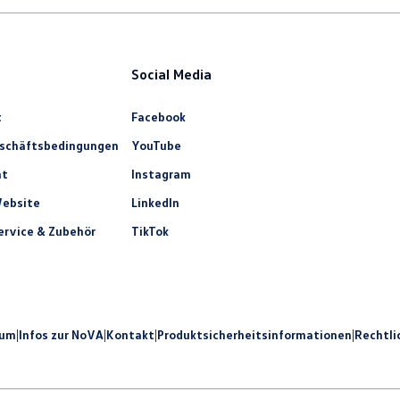
Social Media
t
Facebook
eschäftsbedingungen
YouTube
ht
Instagram
ebsite
LinkedIn
rvice & Zubehör
TikTok
sum
|
Infos zur NoVA
|
Kontakt
|
Produkt­sicherheits­informationen
|
Rechtli