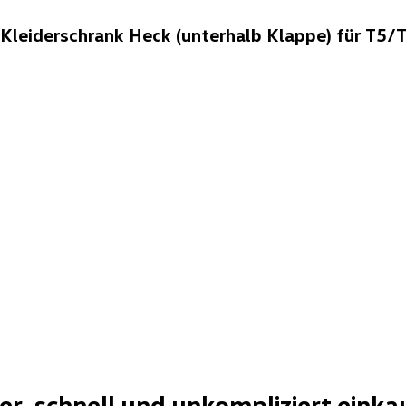
leiderschrank Heck (unterhalb Klappe) für T5/
her, schnell und unkompliziert einka