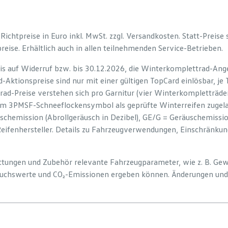
e Richtpreise in Euro inkl. MwSt. zzgl. Versandkosten. Statt-Preise
preise. Erhältlich auch in allen teilnehmenden Service-Betrieben.
is auf Widerruf bzw. bis 30.12.2026, die Winterkomplettrad-Ange
-Aktionspreise sind nur mit einer gültigen TopCard einlösbar, je
rad-Preise verstehen sich pro Garnitur (vier Winterkompletträd
em 3PMSF-Schneeflockensymbol als geprüfte Winterreifen zugelas
uschemission (Abrollgeräusch in Dezibel), GE/G = Geräuschemiss
Reifenhersteller. Details zu Fahrzeugverwendungen, Einschränku
tattungen und Zubehör relevante Fahrzeugparameter, wie z. B. Ge
uchswerte und CO₂-Emissionen ergeben können. Änderungen und 