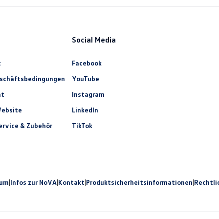
Social Media
t
Facebook
eschäftsbedingungen
YouTube
ht
Instagram
ebsite
LinkedIn
rvice & Zubehör
TikTok
sum
|
Infos zur NoVA
|
Kontakt
|
Produkt­sicherheits­informationen
|
Rechtli