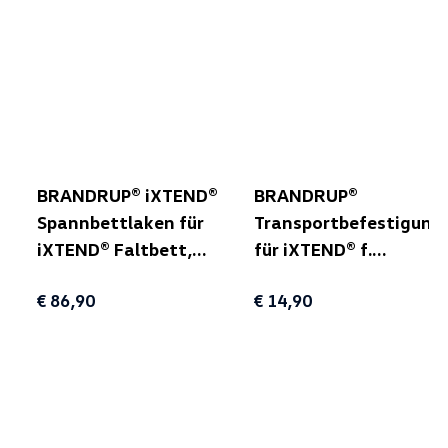
BRANDRUP® iXTEND®
BRANDRUP®
Spannbettlaken für
Transportbefestigung
iXTEND® Faltbett,
für iXTEND® f.
Nicki Plüsch
T5/T6/T6.1
€ 86,90
€ 14,90
Multivan/California
Beach