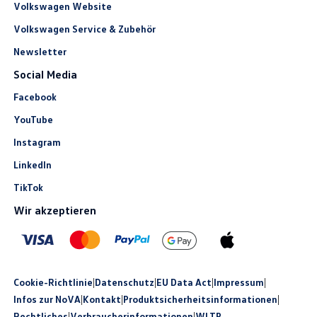
Volkswagen Website
Volkswagen Service & Zubehör
Newsletter
Social Media
Facebook
YouTube
Instagram
LinkedIn
TikTok
Wir akzeptieren
Cookie-Richtlinie
|
Datenschutz
|
EU Data Act
|
Impressum
|
Infos zur NoVA
|
Kontakt
|
Produkt­sicherheits­informationen
|
Rechtliches
|
Verbraucherinformationen
|
WLTP