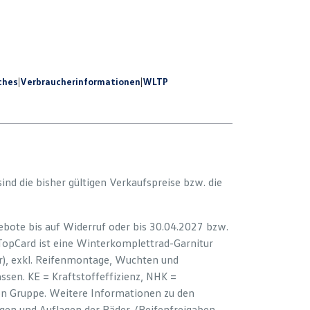
ches
|
Verbraucherinformationen
|
WLTP
 sind die bisher gültigen Verkaufspreise bzw. die
bote bis auf Widerruf oder bis 30.04.2027 bzw.
 TopCard ist eine Winterkomplettrad-Garnitur
er), exkl. Reifenmontage, Wuchten und
sen. KE = Kraftstoffeffizienz, NHK =
ion Gruppe. Weitere Informationen zu den
ngen und Auflagen der Räder-/Reifenfreigaben