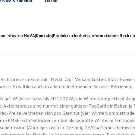
rvice & Zubehör
TikTok
sum
|
Infos zur NoVA
|
Kontakt
|
Produkt­sicherheits­informationen
|
Rechtli
e Richtpreise in Euro inkl. MwSt. zzgl. Versandkosten. Statt-Preise
preise. Erhältlich auch in allen teilnehmenden Service-Betrieben.
is auf Widerruf bzw. bis 30.12.2026, die Winterkomplettrad-Ange
-Aktionspreise sind nur mit einer gültigen TopCard einlösbar, je
rad-Preise verstehen sich pro Garnitur (vier Winterkompletträd
em 3PMSF-Schneeflockensymbol als geprüfte Winterreifen zugelas
uschemission (Abrollgeräusch in Dezibel), GE/G = Geräuschemiss
Reifenhersteller. Details zu Fahrzeugverwendungen, Einschränku