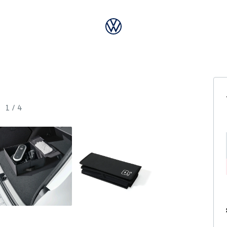
1
/
4