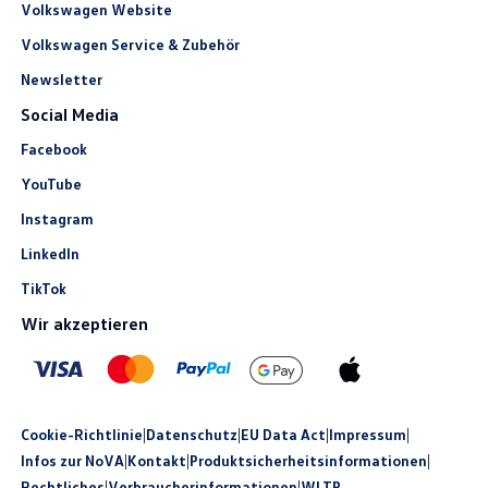
Volkswagen Website
Volkswagen Service & Zubehör
Newsletter
Social Media
Facebook
YouTube
Instagram
LinkedIn
TikTok
Wir akzeptieren
Cookie-Richtlinie
|
Datenschutz
|
EU Data Act
|
Impressum
|
Infos zur NoVA
|
Kontakt
|
Produkt­sicherheits­informationen
|
Rechtliches
|
Verbraucherinformationen
|
WLTP