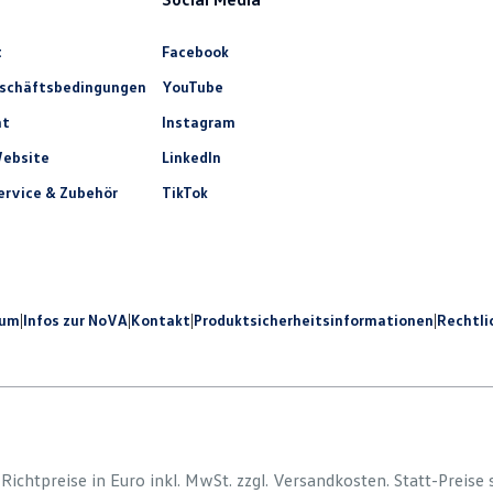
t
Facebook
eschäftsbedingungen
YouTube
ht
Instagram
ebsite
LinkedIn
rvice & Zubehör
TikTok
sum
|
Infos zur NoVA
|
Kontakt
|
Produkt­sicherheits­informationen
|
Rechtli
e Richtpreise in Euro inkl. MwSt. zzgl. Versandkosten. Statt-Preise