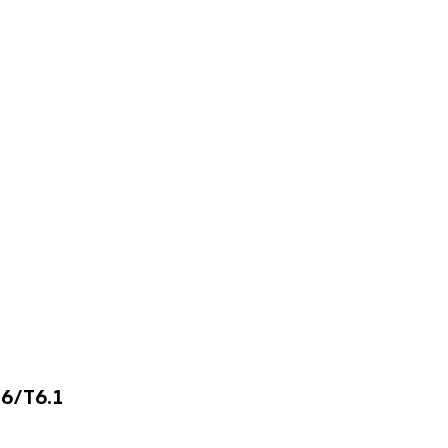
T6/T6.1
BRANDRUP® TOP-