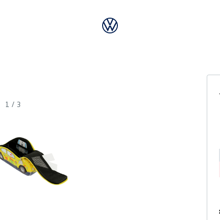
1
/
3