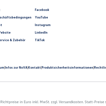
t
Facebook
eschäftsbedingungen
YouTube
ht
Instagram
ebsite
LinkedIn
rvice & Zubehör
TikTok
sum
|
Infos zur NoVA
|
Kontakt
|
Produkt­sicherheits­informationen
|
Rechtli
e Richtpreise in Euro inkl. MwSt. zzgl. Versandkosten. Statt-Preise