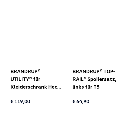
BRANDRUP®
BRANDRUP® TOP-
UTILITY® für
RAIL® Spoilersatz,
Kleiderschrank Heck
links für T5
(unterhalb Klappe)
€ 119,00
€ 64,90
für T5/T6/T6.1