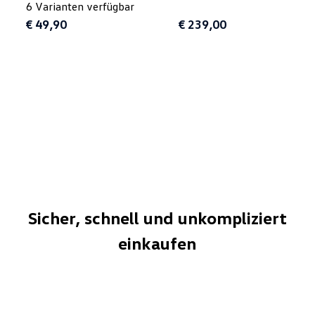
6 Varianten verfügbar
2.Sitzreihe für
€ 49,90
€ 239,00
T6/T6.1
Sicher, schnell und unkompliziert
einkaufen