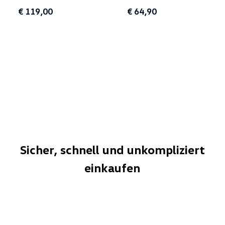
€ 119,00
€ 64,90
für T5/T6/T6.1
Sicher, schnell und unkompliziert
einkaufen