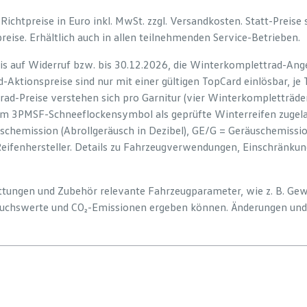
e Richtpreise in Euro inkl. MwSt. zzgl. Versandkosten. Statt-Preise
preise. Erhältlich auch in allen teilnehmenden Service-Betrieben.
is auf Widerruf bzw. bis 30.12.2026, die Winterkomplettrad-Ange
-Aktionspreise sind nur mit einer gültigen TopCard einlösbar, je
rad-Preise verstehen sich pro Garnitur (vier Winterkompletträd
em 3PMSF-Schneeflockensymbol als geprüfte Winterreifen zugelas
uschemission (Abrollgeräusch in Dezibel), GE/G = Geräuschemiss
Reifenhersteller. Details zu Fahrzeugverwendungen, Einschränku
tattungen und Zubehör relevante Fahrzeugparameter, wie z. B. Ge
uchswerte und CO₂-Emissionen ergeben können. Änderungen und 