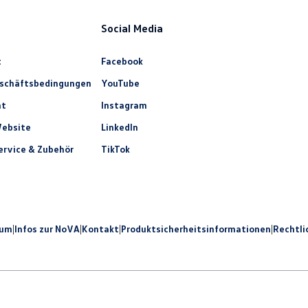
Social Media
t
Facebook
eschäftsbedingungen
YouTube
ht
Instagram
ebsite
LinkedIn
rvice & Zubehör
TikTok
sum
|
Infos zur NoVA
|
Kontakt
|
Produkt­sicherheits­informationen
|
Rechtli