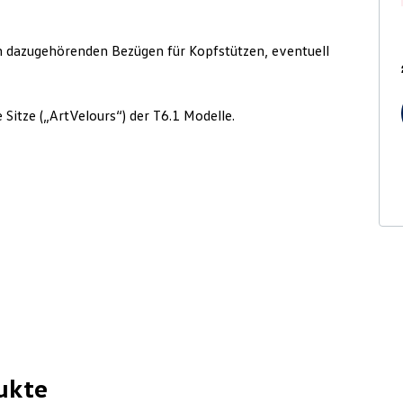
n da­zugehörenden Bezügen für Kopfstützen, eventuell
Sitze („ArtVelours“) der T6.1 Modelle.
ukte