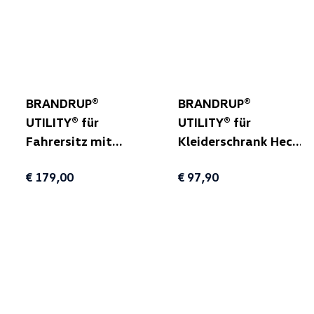
BRANDRUP®
BRANDRUP®
UTILITY® für
UTILITY® für
Fahrersitz mit
Kleiderschrank Heck
Multibox Maxi für
(unterhalb Klappe)
€ 179,00
€ 97,90
T6.1 California
für T5/T6/T6.1
Beach