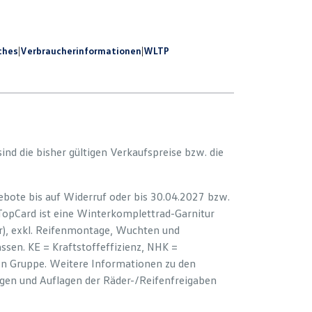
ches
|
Verbraucherinformationen
|
WLTP
 sind die bisher gültigen Verkaufspreise bzw. die
bote bis auf Widerruf oder bis 30.04.2027 bzw.
 TopCard ist eine Winterkomplettrad-Garnitur
er), exkl. Reifenmontage, Wuchten und
sen. KE = Kraftstoffeffizienz, NHK =
ion Gruppe. Weitere Informationen zu den
ngen und Auflagen der Räder-/Reifenfreigaben