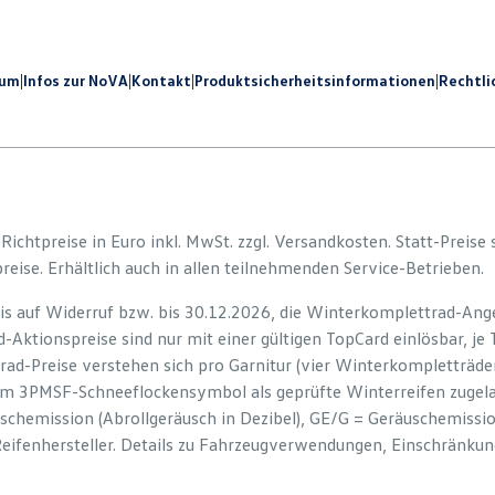
sum
|
Infos zur NoVA
|
Kontakt
|
Produkt­sicherheits­informationen
|
Rechtli
e Richtpreise in Euro inkl. MwSt. zzgl. Versandkosten. Statt-Preise
preise. Erhältlich auch in allen teilnehmenden Service-Betrieben.
is auf Widerruf bzw. bis 30.12.2026, die Winterkomplettrad-Ange
-Aktionspreise sind nur mit einer gültigen TopCard einlösbar, je
rad-Preise verstehen sich pro Garnitur (vier Winterkompletträd
em 3PMSF-Schneeflockensymbol als geprüfte Winterreifen zugelas
uschemission (Abrollgeräusch in Dezibel), GE/G = Geräuschemiss
Reifenhersteller. Details zu Fahrzeugverwendungen, Einschränku