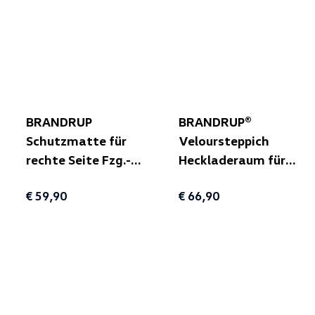
BRANDRUP
BRANDRUP®
Schutzmatte für
Veloursteppich
rechte Seite Fzg.-
Heckladeraum für
Verkleidung für
T6.1 California
€ 59,90
€ 66,90
T5/T6/T6.1
Ocean/Coast
California