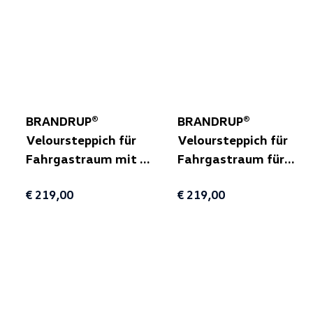
BRANDRUP®
BRANDRUP®
Veloursteppich für
Veloursteppich für
Fahrgastraum mit 2
Fahrgastraum für
Schiebetüren für
T5/T6 California
€ 219,00
€ 219,00
T5/T6/T6.1
Beach mit 3er-Bank