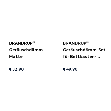
BRANDRUP®
BRANDRUP®
Geräuschdämm-
Geräuschdämm-Set
Matte
für Bettkasten-
Schublade, 4-teilig
€ 32,90
€ 49,90
für T5/T6/T6.1