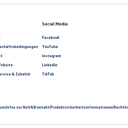
Social Media
t
Facebook
eschäftsbedingungen
YouTube
ht
Instagram
ebsite
LinkedIn
rvice & Zubehör
TikTok
sum
|
Infos zur NoVA
|
Kontakt
|
Produkt­sicherheits­informationen
|
Rechtli