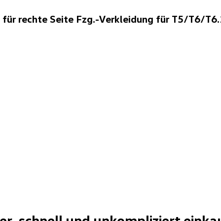
r rechte Seite Fzg.-Verkleidung für T5/T6/T6.1
her, schnell und unkompliziert einka