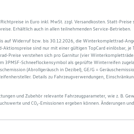
e Richtpreise in Euro inkl. MwSt. zzgl. Versandkosten. Statt-Preise
preise. Erhältlich auch in allen teilnehmenden Service-Betrieben.
is auf Widerruf bzw. bis 30.12.2026, die Winterkomplettrad-Ange
-Aktionspreise sind nur mit einer gültigen TopCard einlösbar, je
rad-Preise verstehen sich pro Garnitur (vier Winterkompletträd
em 3PMSF-Schneeflockensymbol als geprüfte Winterreifen zugelas
uschemission (Abrollgeräusch in Dezibel), GE/G = Geräuschemiss
Reifenhersteller. Details zu Fahrzeugverwendungen, Einschränku
tattungen und Zubehör relevante Fahrzeugparameter, wie z. B. Ge
uchswerte und CO₂-Emissionen ergeben können. Änderungen und 