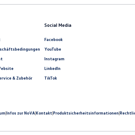
Social Media
t
Facebook
eschäftsbedingungen
YouTube
ht
Instagram
ebsite
LinkedIn
rvice & Zubehör
TikTok
sum
|
Infos zur NoVA
|
Kontakt
|
Produkt­sicherheits­informationen
|
Rechtli