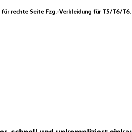
r rechte Seite Fzg.-Verkleidung für T5/T6/T6.1
her, schnell und unkompliziert einka