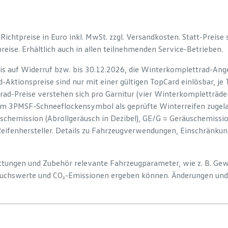
e Richtpreise in Euro inkl. MwSt. zzgl. Versandkosten. Statt-Preise
preise. Erhältlich auch in allen teilnehmenden Service-Betrieben.
is auf Widerruf bzw. bis 30.12.2026, die Winterkomplettrad-Ange
-Aktionspreise sind nur mit einer gültigen TopCard einlösbar, je
rad-Preise verstehen sich pro Garnitur (vier Winterkompletträd
em 3PMSF-Schneeflockensymbol als geprüfte Winterreifen zugelas
uschemission (Abrollgeräusch in Dezibel), GE/G = Geräuschemiss
Reifenhersteller. Details zu Fahrzeugverwendungen, Einschränku
tattungen und Zubehör relevante Fahrzeugparameter, wie z. B. Ge
uchswerte und CO₂-Emissionen ergeben können. Änderungen und 