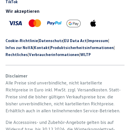
TikTok
Wir akzeptieren
Cookie-Richtlinie
|
Datenschutz
|
EU Data Act
|
Impressum
|
Infos zur NoVA
|
Kontakt
|
Produkt­sicherheits­informationen
|
Rechtliches
|
Verbraucherinformationen
|
WLTP
Disclaimer
Alle Preise sind unverbindliche, nicht kartellierte
Richtpreise in Euro inkl. MwSt. zzgl. Versandkosten. Statt-
Preise sind die bisher gültigen Verkaufspreise bzw. die
bisher unverbindlichen, nicht kartellierten Richtpreise.
Erhältlich auch in allen teilnehmenden Service-Betrieben.
Die Accessoires- und Zubehör-Angebote gelten bis auf
Widerruf bzw. bis 30.12.2026, die Winterkomplettrad-