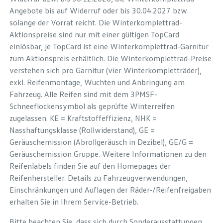
Angebote bis auf Widerruf oder bis 30.04.2027 bzw.
solange der Vorrat reicht. Die Winterkomplettrad-
Aktionspreise sind nur mit einer gültigen TopCard
einlösbar, je TopCard ist eine Winterkomplettrad-Garnitur
zum Aktionspreis erhältlich. Die Winterkomplettrad-Preise
verstehen sich pro Garnitur (vier Winterkompletträder),
exkl. Reifenmontage, Wuchten und Anbringung am
Fahrzeug. Alle Reifen sind mit dem 3PMSF-
Schneeflockensymbol als geprüfte Winterreifen
zugelassen. KE = Kraftstoffeffizienz, NHK =
Nasshaftungsklasse (Rollwiderstand), GE =
Geräuschemission (Abrollgeräusch in Dezibel), GE/G =
Geräuschemission Gruppe. Weitere Informationen zu den
Reifenlabels finden Sie auf den Homepages der
Reifenhersteller. Details zu Fahrzeugverwendungen,
Einschränkungen und Auflagen der Räder-/Reifenfreigaben
erhalten Sie in Ihrem Service-Betrieb.
Bitte beachten Sie, dass sich durch Sonderausstattungen