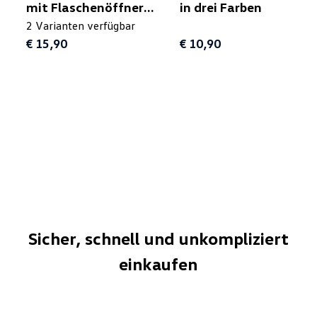
mit Flaschenöffner,
in drei Farben
rot
2 Varianten verfügbar
€ 15,90
€ 10,90
Sicher, schnell und unkompliziert
einkaufen